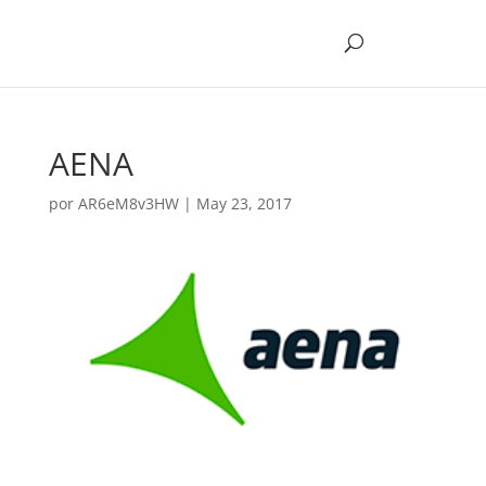
AENA
por
AR6eM8v3HW
|
May 23, 2017