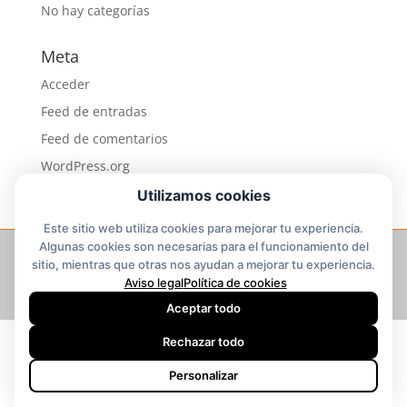
No hay categorías
Meta
Acceder
Feed de entradas
Feed de comentarios
WordPress.org
Utilizamos cookies
Este sitio web utiliza cookies para mejorar tu experiencia.
Algunas cookies son necesarias para el funcionamiento del
© Copyright 2025 Binaria CGC. S.L. | Diseño y
sitio, mientras que otras nos ayudan a mejorar tu experiencia.
desarrollo web:
Idees
|
Nota legal
|
Política de
Aviso legal
Política de cookies
cookies
Aceptar todo
Rechazar todo
Personalizar