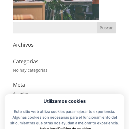
Archivos
Categorías
No hay categorías
Meta
Acceder
Utilizamos cookies
Feed de entradas
Feed de comentarios
Este sitio web utiliza cookies para mejorar tu experiencia.
Algunas cookies son necesarias para el funcionamiento del
WordPress.org
sitio, mientras que otras nos ayudan a mejorar tu experiencia.
Aviso legal
Política de cookies