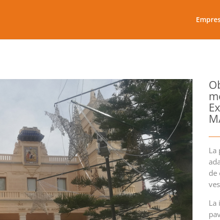
Empre
Ob
me
Ex
MA
La 
ada
de 
ves
La 
pav