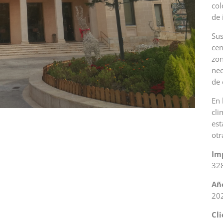
col
de 
Sus
cen
zon
nec
de 
En 
cli
est
otr
Imp
328
Añ
20
Cli