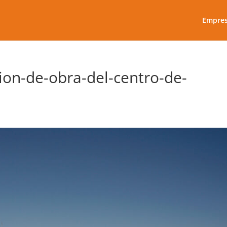
Empre
ion-de-obra-del-centro-de-