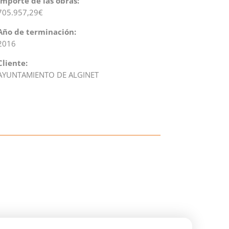
Importe de las obras:
705.957,29€
Año de terminación:
2016
Cliente:
AYUNTAMIENTO DE ALGINET